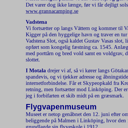
Det varer dog ikke længe, før vi får dejligt sols
www.grannacamping.se
Vadstena
Vi fortsætter op langs Vättern og kommer til Va
Kigger på den hyggelige havn og traver en tur
Vadstena Slot, også kaldet Gustav Vasas slot, l
opført som kongelig fæstning ca. 1545. Anlægge
med porttårn og bred vold samt en voldgrav, de
slottet.
I Motala
drejer vi af, så vi kører langs Götak
spandevis, og vi tjekker adresse og åbningstide
internetforbindelse. Får et Skypeopkald fra Kret
retning, men fortsætter mod Linköping. Der er j
jeg i forbifarten et skib midt på en græsmark.
Flygvapenmuseum
Museet er netop genåbnet den 12. juni efter 
beliggende på Malmen i Linköping, hvor den fø
grundlagde sin flyveskole i 1912.