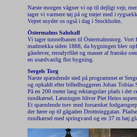
Næste morgen vågner vi op til dejligt vejr, me
tager vi varmere tøj på og trøjer med i rygsækk
Vejret snyder os også i dag i Stockholm.
Östermalms Saluhall
Vi tager tunnelbanen til Östermalmstorg. Vort 
madmekka siden 1888, da bygningen blev opført
gåselever, rensdyrfilet og masser af franske ost
en usædvanlig flot bygning.
Sergels Torg
Næste spændende sted på programmet er Sergels
og opkaldt efter billedhuggeren Johan Tobias 
På en 200 meter lang rektangulær plads i det c
rundkørsel. Løsningen bliver Piet Heins superel
Et spændende torv med forsænket fodgængerpla
der fører op til gågaden Drottninggatan. Pladse
rundkørsel med springvand og en 37 m høj gla