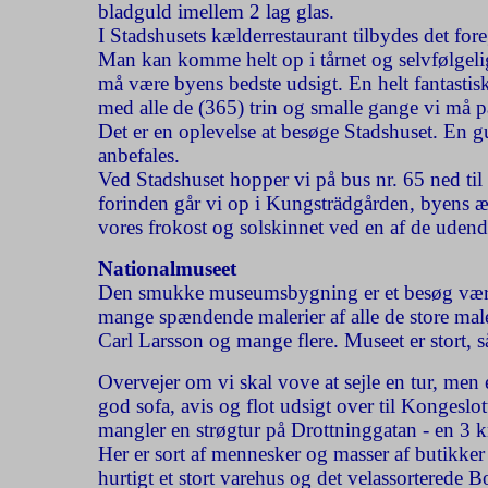
bladguld imellem 2 lag glas.
I Stadshusets kælderrestaurant tilbydes det fo
Man kan komme helt op i tårnet og selvfølgelig
må være byens bedste udsigt. En helt fantastis
med alle de (365) trin og smalle gange vi må p
Det er en oplevelse at besøge Stadshuset. En 
anbefales.
Ved Stadshuset hopper vi på bus nr. 65 ned ti
forinden går vi op i Kungsträdgården, byens 
vores frokost og solskinnet ved en af de udendø
Nationalmuseet
Den smukke museumsbygning er et besøg værd  
mange spændende malerier af alle de store mal
Carl Larsson og mange flere. Museet er stort, så
Overvejer om vi skal vove at sejle en tur, men 
god sofa, avis og flot udsigt over til Kongeslot
mangler en strøgtur på Drottninggatan - en 3 
Her er sort af mennesker og masser af butikker
hurtigt et stort varehus og det velassorterede 