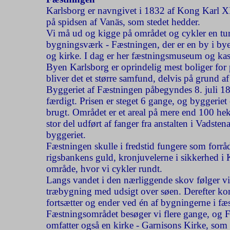
Karlsborg er navngivet i 1832 af Kong Karl XI
på spidsen af Vanäs, som stedet hedder.
Vi må ud og kigge på området og cykler en tu
bygningsværk - Fæstningen, der er en by i bye
og kirke. I dag er her fæstningsmuseum og kas
Byen Karlsborg er oprindelig mest boliger for 
bliver det et større samfund, delvis på grund 
Byggeriet af Fæstningen påbegyndes 8. juli 182
færdigt. Prisen er steget 6 gange, og byggeriet 
brugt. Området er et areal på mere end 100 he
stor del udført af fanger fra anstalten i Vadste
byggeriet.
Fæstningen skulle i fredstid fungere som forrå
rigsbankens guld, kronjuvelerne i sikkerhed i 
område, hvor vi cykler rundt.
Langs vandet i den nærliggende skov følger vi 
træbygning med udsigt over søen. Derefter komm
fortsætter og ender ved én af bygningerne i f
Fæstningsområdet besøger vi flere gange, og 
omfatter også en kirke - Garnisons Kirke, som 