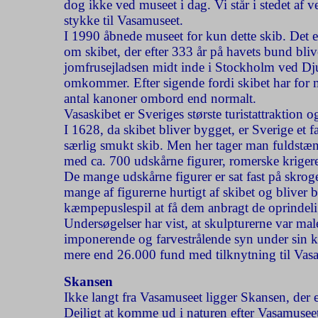
dog ikke ved museet
i dag. Vi står i stedet af
stykke til Vasamuseet.
I 1990 åbnede museet for kun dette skib. Det er 
om skibet, der efter 333 år på havets bund bliv
jomfrusejladsen midt inde i Stockholm ved Dju
omkommer. Efter sigende fordi skibet har for 
antal kanoner ombord end normalt.
Vasaskibet er Sveriges største turistattraktion o
I 1628, da skibet bliver bygget, er Sverige et 
særlig smukt skib. Men her tager man fuldstænd
med ca. 700 udskårne figurer, romerske kriger
De mange udskårne figurer er sat fast på skroge
mange af figurerne hurtigt af skibet og bliver b
kæmpepuslespil at få dem anbragt de oprindelig
Undersøgelser har vist, at skulpturerne var ma
imponerende og farvestrålende syn under sin k
mere end 26.000 fund med tilknytning til Vasa
Skansen
Ikke langt fra Vasamuseet ligger Skansen, der e
Dejligt at komme ud i naturen efter Vasamusee