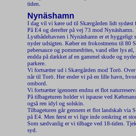
tiden.
Nynäshamn
I dag vil vi køre ud til Skærgården lidt sydøst
På E4 og derefter på vej 73 mod Nynäshamn. Und
Lystbådehavnen i Nynäshamn er et hyggeligt ste
nyder udsigten. Køber en frokostmenu til 80
pebersauce og pommesfrites, vand eller lys øl, k
endda på dækket af en gammel skude og nyder u
parkere.
Vi fortsætter ud i Skærgården mod Torö.
Over
når til Torö. Her ender vi på en lille havn, h
ombord.
Vi fortsætter igennem endnu et flot naturrese
På tilbageturen holder vi ispause ved Købmande
også ren idyl og solskin.
Tilbageturen går gennem et flot landskab via 
på E4. Men først er vi lige inde omkring et sto
Som sædvanlig er vi tilbage ved 18-tiden. Tje
syd.