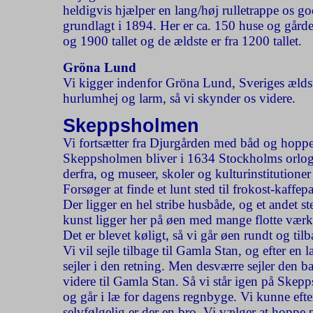
heldigvis hjælper en lang/høj rulletrappe os 
grundlagt i 1894. Her er ca. 150 huse og gårde
og 1900 tallet og de ældste er fra 1200 tallet.
Gröna Lund
Vi kigger indenfor Gröna Lund, Sveriges ældste 
hurlumhej og larm, så vi skynder os videre.
Skeppsholmen
Vi fortsætter fra Djurgården med båd og hopper
Skeppsholmen bliver i 1634 Stockholms orlogsst
derfra, og museer, skoler og kulturinstitutione
Forsøger at finde et lunt sted til frokost-kaff
Der ligger en hel stribe husbåde, og et andet 
kunst ligger her på øen med mange flotte vær
Det er blevet køligt, så vi går øen rundt og tilb
Vi vil sejle tilbage til Gamla Stan, og efter e
sejler i den retning. Men desværre sejler den ba
videre til Gamla Stan. Så vi står igen på Skep
og går i læ for dagens regnbyge. Vi kunne eft
selvfølgelig er der en bro. Vi vælger at hoppe