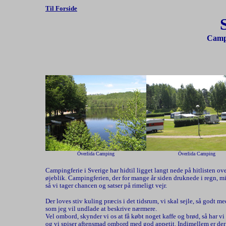
Til Forside
Campi
Överlida Camping
Överlida Camping
Campingferie i Sverige har hidtil ligget langt nede på hitlisten ov
øjeblik. Campingferien, der for mange år siden druknede i regn, m
så vi tager chancen og satser på rimeligt vejr.
Der loves stiv kuling præcis i det tidsrum, vi skal sejle, så godt me
som jeg vil undlade at beskrive nærmere.
Vel ombord, skynder vi os at få købt noget kaffe og brød, så har vi 
og vi spiser aftensmad ombord med god appetit. Indimellem er de