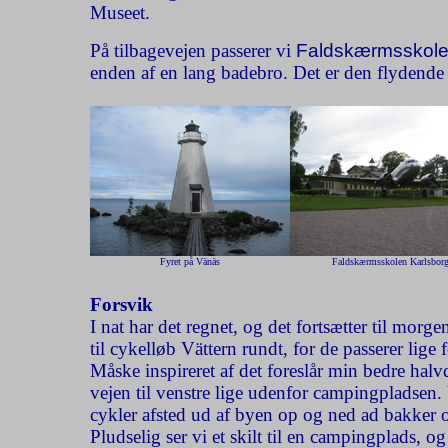
Museet.
På tilbagevejen passerer vi
Faldskærmsskol
enden af en lang badebro. Det er den flydende
Fyret på Vänäs
Faldskærmsskolen Karlsbor
Forsvik
I nat har det regnet, og det fortsætter til mor
til cykelløb Vättern rundt, for de passerer lige
Måske inspireret af det foreslår min bedre halvd
vejen til venstre lige udenfor campingpladsen. 
cykler afsted ud af byen op og ned ad bakker
Pludselig ser vi et skilt til en campingplads, og