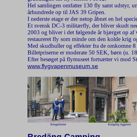
Hel samlingen omfatter 130 fly samt udstyr, u
århundrede op til JAS 39 Gripen.
I nederste etage er der netop åbnet en hel spec
Et svensk DC-3 militærfly, der bliver skudt ned
2003 og bliver i det følgende år bjærget op af
restaureret fly som minde om den kolde krig 
Med skudhuller og effekter fra de omkomne 
Billetpriserne er moderate 50 SEK, børn (u. 18 
Efter besøget på flymuseet fortsætter vi mod 
www.flygvapenmuseum.se
Kongeslottet
Kongelig liggestol