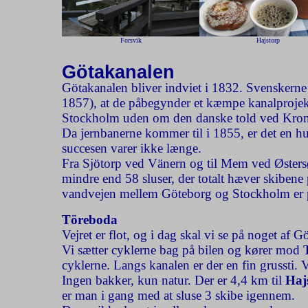
Forsvik
Hajstorp
Götakanalen
Götakanalen bliver indviet i 1832. Svenskerne 
1857), at de påbegynder et kæmpe kanalprojekt
Stockholm uden om den danske told ved Kro
Da jernbanerne kommer til i 1855, er det en hu
succesen varer ikke længe.
Fra Sjötorp ved Vänern og til Mem ved Østersø
mindre end 58 sluser, der totalt hæver skibene
vandvejen mellem Göteborg og Stockholm er 
Töreboda
Vejret er flot, og i dag skal vi se på noget af 
Vi sætter cyklerne bag på bilen og kører mod
cyklerne. Langs kanalen er der en fin grussti. V
Ingen bakker, kun natur. Der er 4,4 km til
Haj
er man i gang med at sluse 3 skibe igennem.