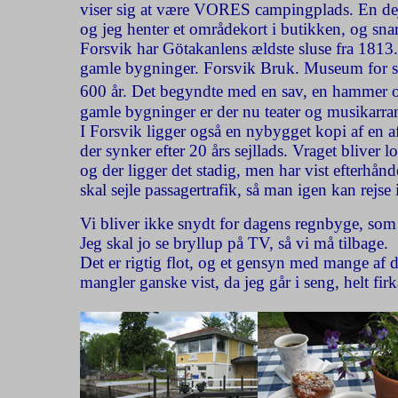
viser sig at være VORES campingplads. En dejli
og jeg henter et områdekort i butikken, og sna
Forsvik har Götakanlens ældste sluse fra 1813. 
gamle bygninger. Forsvik Bruk. Museum for sven
600 år. Det begyndte med en sav, en hammer o
gamle bygninger er der nu teater og musikarr
I Forsvik ligger også en nybygget kopi af en a
der synker efter 20 års sejllads. Vraget bliver 
og der ligger det stadig, men har vist efterhånd
skal sejle passagertrafik, så man igen kan rej
Vi bliver ikke snydt for dagens regnbyge, som h
Jeg skal jo se bryllup på TV, så vi må tilbage.
Det er rigtig flot, og et gensyn med mange af 
mangler ganske vist, da jeg går i seng, helt firk