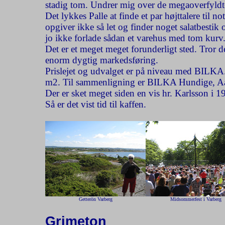
stadig tom. Undrer mig over de megaoverfyld
Det lykkes Palle at finde et par højttalere til n
opgiver ikke så let og finder noget salatbestik
jo ikke forlade sådan et varehus med tom kurv
Det er et meget meget forunderligt sted. Tror d
enorm dygtig markedsføring.
Prislejet og udvalget er på niveau med BILKA
m2. Til sammenligning er BILKA Hundige, Aa
Der er sket meget siden en vis hr. Karlsson i 19
Så er det vist tid til kaffen.
Getterön Varberg
Midsommerfest i Varberg
Grimeton