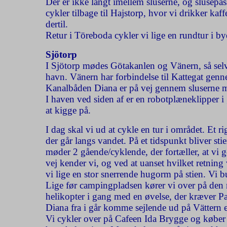
Der er ikke langt imellem sluserne, og slusepas
cykler tilbage til Hajstorp, hvor vi drikker ka
dertil.
Retur i Töreboda cykler vi lige en rundtur i byen
Sjötorp
I Sjötorp mødes Götakanlen og Vänern, så selvfø
havn. Vänern har forbindelse til Kattegat gen
Kanalbåden Diana er på vej gennem sluserne m
I haven ved siden af er en robotplæneklipper i
at kigge på.
I dag skal vi ud at cykle en tur i området. Et ri
der går langs vandet. På et tidspunkt bliver stie
møder 2 gående/cyklende, der fortæller, at vi 
vej kender vi, og ved at uanset hvilket retnin
vi lige en stor snerrende hugorm på stien. Vi b
Lige før campingpladsen kører vi over på den n
helikopter i gang med en øvelse, der kræver Pa
Diana fra i går komme sejlende ud på Vättern 
Vi cykler over på Cafeen Ida Brygge og køber 