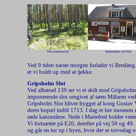
Ören naturreservat
Købmanden ved Totö
Ved 9 tiden næste morgen forlader vi Bredäng. 
er vi holdt op med at tjekke.
Gripsholm Slot
Ved afkørsel 139 ser vi et skilt mod Gripsholm 
imponerende slot omgivet af søen Mälaren ved
Gripsholm Slot bliver bygget af kong Gustav V
deres bopæl indtil 1713. I dag er her museum m
røde kanontårne.
Nede i Mariefred holder vete
Vi fortsætter på E20, derefter på vej 50 og 49
og går en tur op i byen, hvor der er torvedag og