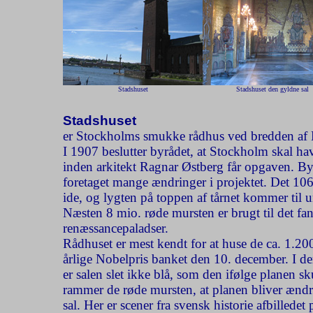
Stadshuset
Stadshuset den gyldne sal
Stadshuset
er Stockholms smukke rådhus ved bredden af
I 1907 beslutter byrådet, at Stockholm skal hav
inden arkitekt Ragnar Østberg får opgaven. By
foretaget mange ændringer i projektet. Det 106 
ide, og lygten på toppen af tårnet kommer til u
Næsten 8 mio. røde mursten er brugt til det fant
renæssancepaladser.
Rådhuset er mest kendt for at huse de ca. 1.200 
årlige Nobelpris banket den 10. december. I de
er salen slet ikke blå, som den ifølge planen s
rammer de røde mursten, at planen bliver ændr
sal. Her er scener fra svensk historie afbille