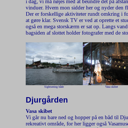
i dag, vi må nøjes med at beundre det på afstand.
vinduer. Hvem mon sidder her og nyder den fl
Der er forskellige aktiviteter rundt omkring i 
at gøre klar. Svensk TV er ved at oprette et stu
også en mega storskærm er sat op. Langs vandet
bagsiden af slottet holder fotografer med de stor
Sightseeing både
Vasa skibet
Djurgården
Vasa skibet
Vi går nu bare ned og hopper på en båd til Dju
rekreativt område, for her ligger også Vasamu