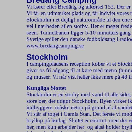
Bredäng Camping
Vi kører efter Bredäng og afkørsel 152. Der er 
Vi får en udmærket plads og får indviet vores 
Stockholm i et dejligt naturområde til den ene 
vel i nærheden af en storby. Her er meget frede
søen.
Tunnelbanen ligger 5-10 minutters gang
Sverige spiller den danske fodboldsang i radi
www.bredangcamping.se
Stockholm
I campingpladsens reception køber vi et Stock
giver os fri adgang til at køre med metro (tun
og museer. Vi når vist heller ikke mere på 48 
Kungliga Slottet
Stockholm er en storby med vand til alle sider
store øer, der udgør Stockholm. Byen virker ik
indbyggere, måske netop på grund af al vandet
Vi står af toget i Gamla Stan. Det første vi mø
bryllup på lørdag. Slottet er enormt, men der 
her, men kun arbejder her  og altså holder bry