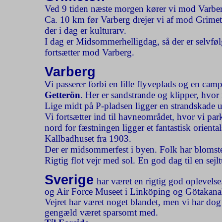
Ved 9 tiden næste morgen kører vi mod Varbe
Ca. 10 km før Varberg drejer vi af mod Grimet
der i dag er kulturarv.
I dag er Midsommerhelligdag, så der er selvføl
fortsætter mod Varberg.
Varberg
V
i passerer forbi en lille flyveplads og en cam
Getterön
. Her er sandstrande og klipper, hvor
Lige midt på P-pladsen ligger en strandskade 
Vi fortsætter ind til havneområdet, hvor vi par
nord for fæstningen ligger et fantastisk orient
Kallbadhuset fra 1903.
Der er midsommerfest i byen. Folk har blomster
Rigtig flot vejr med sol. En god dag til en sejlt
Sverige
har været en rigtig god oplevelse
og Air Force Museet i Linköping og Götakanale
Vejret har været noget blandet, men vi har dog 
gengæld været sparsomt med.