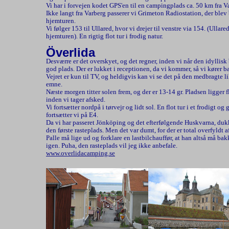
Vi har i forvejen kodet GPS'en til en campingplads ca. 50 km fra
Ikke langt fra Varberg passerer vi Grimeton Radiostation, der blev
hjemturen.
Vi følger 153 til Ullared, hvor vi drejer til venstre via 154. (Ull
hjemturen). En rigtig flot tur i frodig natur.
Överlida
Desværre er det overskyet, og det regner, inden vi når den idylli
god plads. Der er lukket i receptionen, da vi kommer, så vi kører b
Vejret er kun til TV, og heldigvis kan vi se det på den medbragte 
emne.
Næste morgen titter solen frem, og der er 13-14 gr. Pladsen ligger flo
inden vi tager afsked.
Vi fortsætter nordpå i tørvejr og lidt sol. En flot tur i et frodigt 
fortsætter vi på E4.
Da vi har passeret Jönköping og det efterfølgende Huskvarna, dukke
den første rasteplads. Men det var dumt, for der er total overfyldt 
Palle må lige ud og forklare en lastbilchauffør, at han altså må ba
igen. Puha, den rasteplads vil jeg ikke anbefale.
www.overlidacamping.se