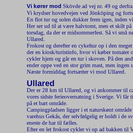
Vi kører mod
Skövde ad vej nr. 49 og derfra 
Vi krydser hovedvejen ved Jönköping og fortsæ
En flot tur og solen dukker frem igen, inden 
Her ser ud til at være halvtomt, men et skilt på 
torsdag, da der er midsommerfest. Så vi små nøj
Ullared.
Frokost og derefter en cykeltur op i den meget 
der en kiosk/turistinfo, hvor vi køber tomater 
cykler hjem og går en tur i skoven. På den ande
ender oppe ved en stor grim mast, men ingen 
Næste formiddag fortsætter vi mod Ullared.
Ullared
Der er 28 km til Ullared, og vi ankommer til c
vores sidste ferieovernatning i Sverige. Vi får ti
på et bart område.
Campingpladsen ligger i et naturskønt område kun
varehus Gekås, der selvfølgelig er holdt i de s
eneste de har til fælles.
Efter en let frokost cykler vi op ad bakken ti