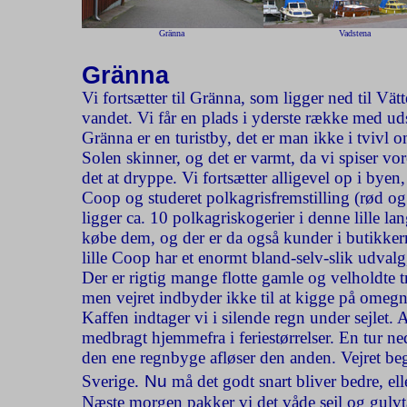
Gränna
Vadstena
Gränna
Vi fortsætter til Gränna, som ligger ned til Vät
vandet. Vi får en plads i yderste række med uds
Gränna er en turistby, det er man ikke i tviv
Solen skinner, og det er varmt, da vi spiser vo
det at dryppe. Vi fortsætter alligevel op i bye
Coop og studeret polkagrisfremstilling (rød 
ligger ca. 10 polkagriskogerier i denne lille 
købe dem, og der er da også kunder i butikker
lille Coop har et enormt bland-selv-slik udval
Der er rigtig mange flotte gamle og velholdte t
men vejret indbyder ikke til at kigge på omeg
Kaffen indtager vi i silende regn under sejlet.
medbragt hjemmefra i feriestørrelser. En tur ne
den ene regnbyge afløser den anden. Vejret begy
Sverige.
Nu
må det godt snart bliver bedre, ell
Næste morgen pakker vi det våde sejl og gulvt