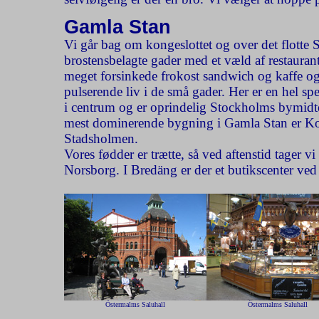
Gamla Stan
Vi går bag om kongeslottet og over det flotte 
brostensbelagte gader med et væld af restaurante
meget forsinkede frokost sandwich og kaffe og
pulserende liv i de små gader. Her er en hel s
i centrum og er oprindelig Stockholms bymidte 
mest dominerende bygning i Gamla Stan er Kon
Stadsholmen.
Vores fødder er trætte, så ved aftenstid tager 
Norsborg. I Bredäng er der et butikscenter ved
Östermalms Saluhall
Östermalms Saluhall