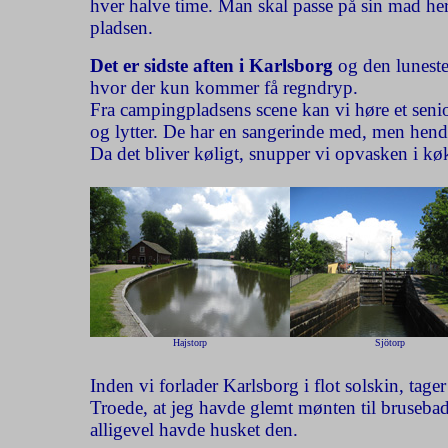
hver halve time. Man skal passe på sin mad her, f
pladsen.
Det er sidste aften i Karlsborg
og den luneste 
hvor der kun kommer få regndryp.
Fra campingpladsens scene kan vi høre et senio
og lytter. De har en sangerinde med, men hend
Da det bliver køligt, snupper vi opvasken i køk
Hajstorp
Sjötorp
Inden vi forlader Karlsborg i flot solskin, tage
Troede, at jeg havde glemt mønten til brusebade
alligevel havde husket den.